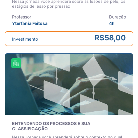
Nessa jornada você aprenderá sobre as lesões de pele, os
estágios de lesão por pressão
Professor
Duração
Yterfania Feitosa
4h
R$
58,00
Investimento
ENTENDENDO OS PROCESSOS E SUA
CLASSIFICAÇÃO
Nessa Jornada você aprenderá sobre o contexto no qual