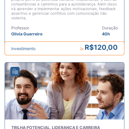
competências e caminhos para a autoliderança. Além disso
irá aprender a implementar ações motivacionais, feedback
assertivo e gerenciar conflitos com comunicação não
violenta,
Professor
Duração
Olivia Guerreiro
40h
R$
120,00
Investimento
2x
TRILHA POTENCIAL, LIDERANÇA E CARREIRA