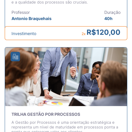
e a qualidade dos processos são cruciais.
Professor
Duração
Antonio Braquehais
40h
R$
120,00
Investimento
2x
TRILHA GESTÃO POR PROCESSOS
A Gestão por Processos é uma orientação estratégica e
representa um nível de maturidade em processos ponta a
ponta que entregam valor aos clientes.