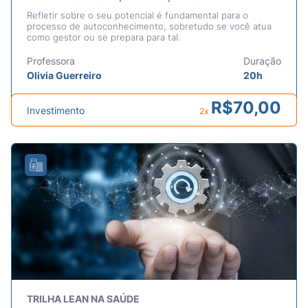
Refletir sobre o seu potencial é fundamental para o
processo de autoconhecimento, sobretudo se você atua
como gestor ou se prepara para tal.
Professora
Duração
Olivia Guerreiro
20h
R$
70,00
Investimento
2x
TRILHA LEAN NA SAÚDE