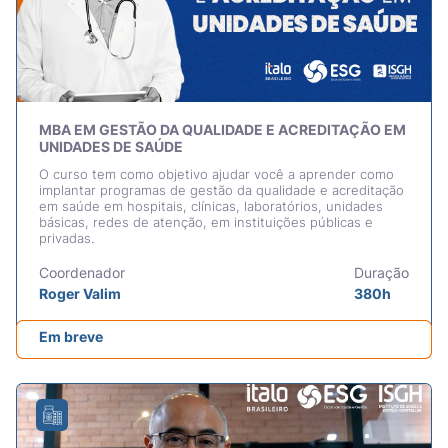
MBA EM GESTÃO DA QUALIDADE E ACREDITAÇÃO EM
UNIDADES DE SAÚDE
O curso tem como objetivo ajudar você a aprender como
implantar programas de gestão da qualidade e acreditação
em saúde em hospitais, clínicas, laboratórios, unidades
básicas, redes de atenção, em instituições públicas e
privadas.
Coordenador
Duração
Roger Valim
380h
Em breve