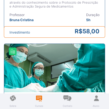
através do conhecimento sobre o Protocolo de Prescrição
e Administração Segura de Medicamentos
Professor
Duração
Bruna Cristina
5h
R$
58,00
Investimento
APLICAÇÃO DO PROTOCOLO DE CIRURGIA SEGURA
PARA SALVAR VIDAS
Sobre
Cursos
Contato
Aluno