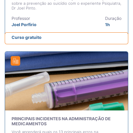
sobre a prevenção ao suicídio com o experiente Psiquiatra,
Dr Joel Pinto.
Professor
Duração
Joel Porfírio
1h
Curso gratuito
PRINCIPAIS INCIDENTES NA ADMINISTRAÇÃO DE
MEDICAMENTOS
Você aprenderá quais os 13 principais erros na