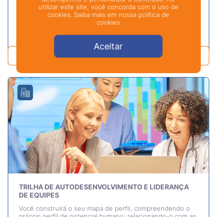
de segurança do paciente.
utilizar este site, você concorda com o uso de
cookies. Saiba mais em nossa política de
cookies
Professor
Duração
Djane Filizola
4h
Aceitar
Curso gratuito
TRILHA DE AUTODESENVOLVIMENTO E LIDERANÇA
DE EQUIPES
Você construirá o seu mapa de perfil, compreendendo o
próprio perfil de potencial humano; relacionando-o com as