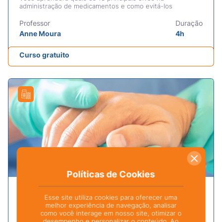
administração de medicamentos e como evitá-los
Professor
Duração
Anne Moura
4h
Curso gratuito
×
Políticas de Cookies
IDENTIFICANDO RISCOS E IMPLANTANDO PRÁTICAS
Esse site utiliza cookies para oferecer uma
DE SEGURANÇA DO PACIENTE
melhor experiência de navegação, analisar
Você aprenderá , sobre riscos, eventos adversos e os
como você interage em nosso site, otimizar o
principais aspectos para estabelecer e manter uma cultura
desempenho e personalizar o conteúdo. Ao